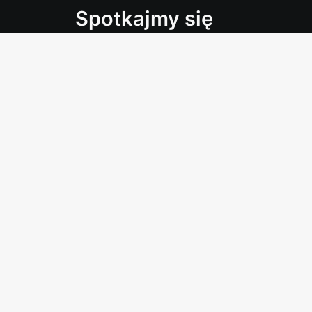
Spotkajmy się
Jestem w Grodzisku Mazowieckim. Napisz maila
sprzedażowej. Chcę zrozumieć, czego potrzebuj
Zamów bezpłatny przegl