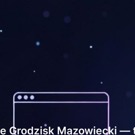
we Grodzisk Mazowiecki — t